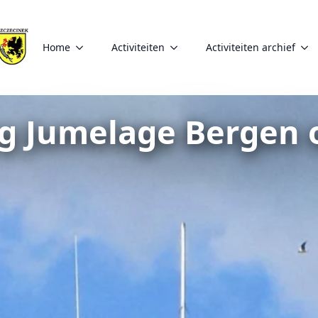
Home
Activiteiten
Activiteiten archief
ng Jumelage Bergen